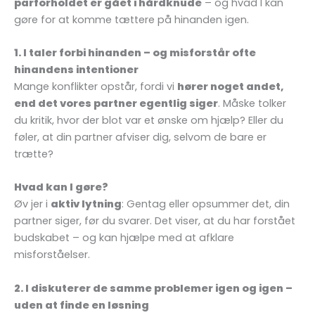
parforholdet er gået i hårdknude
– og hvad I kan
gøre for at komme tættere på hinanden igen.
1. I taler forbi hinanden – og misforstår ofte
hinandens intentioner
Mange konflikter opstår, fordi vi
hører noget andet,
end det vores partner egentlig siger
. Måske tolker
du kritik, hvor der blot var et ønske om hjælp? Eller du
føler, at din partner afviser dig, selvom de bare er
trætte?
Hvad kan I gøre?
Øv jer i
aktiv lytning
: Gentag eller opsummer det, din
partner siger, før du svarer. Det viser, at du har forstået
budskabet – og kan hjælpe med at afklare
misforståelser.
2. I diskuterer de samme problemer igen og igen –
uden at finde en løsning