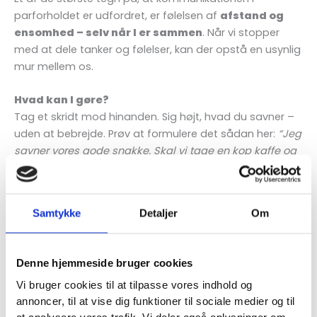
parforholdet er udfordret, er følelsen af
afstand og
ensomhed – selv når I er sammen
. Når vi stopper
med at dele tanker og følelser, kan der opstå en usynlig
mur mellem os.
Hvad kan I gøre?
Tag et skridt mod hinanden. Sig højt, hvad du savner –
uden at bebrejde. Prøv at formulere det sådan her:
“Jeg
savner vores gode snakke. Skal vi tage en kop kaffe og
bare snakke lidt sammen?”
Samtykke
Detaljer
Om
Få hjælp til bedre kommunikation i parforholdet
Hvis I kan genkende flere af disse tegn, kan det være en
god idé at søge støtte.
Parterapi i Haderslev
hos
Denne hjemmeside bruger cookies
Laila Balter Psykologisk Rådgivning
giver jer konkrete
redskaber til at forbedre kommunikationen og forstå
Vi bruger cookies til at tilpasse vores indhold og
hinanden bedre.
annoncer, til at vise dig funktioner til sociale medier og til