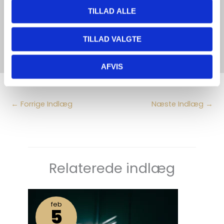
på telefon eller som et videomøde og varer ca. 30 min.
TILLAD ALLE
BOOK GRATIS INTROSAMTALE HER
TILLAD VALGTE
AFVIS
←
Forrige Indlæg
Næste Indlæg
→
Relaterede indlæg
feb
5