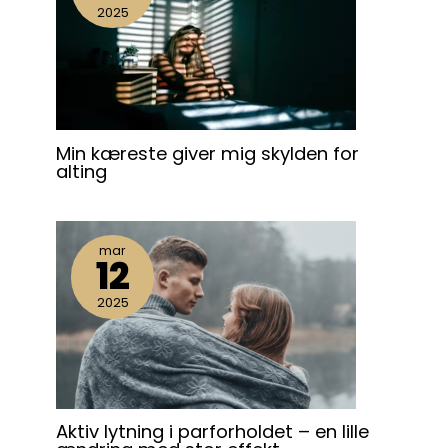
2025
Min kæreste giver mig skylden for
alting
mar
12
2025
Aktiv lytning i parforholdet – en lille