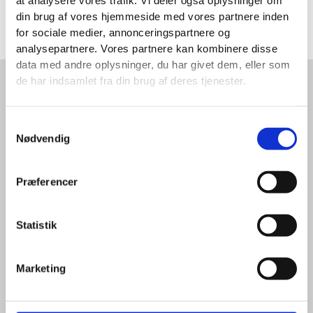
at analysere vores trafik. Vi deler også oplysninger om
din brug af vores hjemmeside med vores partnere inden
Kontakt os i dag, og tag det første skridt mod et
for sociale medier, annonceringspartnere og
stærkere parforhold.
analysepartnere. Vores partnere kan kombinere disse
data med andre oplysninger, du har givet dem, eller som
de har indsamlet fra din brug af deres tjenester.
Samtykkevalg
Nødvendig
Præferencer
Statistik
Book en Gratis introsamtale
Marketing
Inden du eller I beslutter noget som helst, reserver en
gratis intro samtale i min kalender. Samtalen foregår