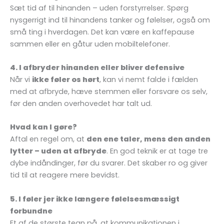
Sæt tid af til hinanden – uden forstyrrelser. Spørg
nysgerrigt ind til hinandens tanker og følelser, også om
små ting i hverdagen. Det kan være en kaffepause
sammen eller en gåtur uden mobiltelefoner.
4. I afbryder hinanden eller bliver defensive
Når vi
ikke føler os hørt
, kan vi nemt falde i fælden
med at afbryde, hæve stemmen eller forsvare os selv,
før den anden overhovedet har talt ud.
Hvad kan I gøre?
Aftal en regel om, at
den ene taler, mens den anden
lytter – uden at afbryde
. En god teknik er at tage tre
dybe indåndinger, før du svarer. Det skaber ro og giver
tid til at reagere mere bevidst.
5. I føler jer ikke længere følelsesmæssigt
forbundne
Et af de største tegn på, at kommunikationen i