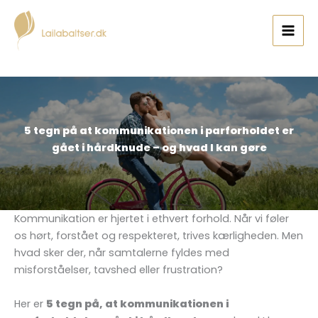
Gå
til
indholdet
5 tegn på at kommunikationen i parforholdet er
gået i hårdknude – og hvad I kan gøre
Kommunikation er hjertet i ethvert forhold. Når vi føler
os hørt, forstået og respekteret, trives kærligheden. Men
hvad sker der, når samtalerne fyldes med
misforståelser, tavshed eller frustration?
Her er
5 tegn på, at kommunikationen i